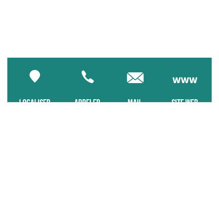
LOCALISER
APPELER
MAIL
SITE WEB
Français
QUESTIONNAIRE SATISFACTION
CONTACT