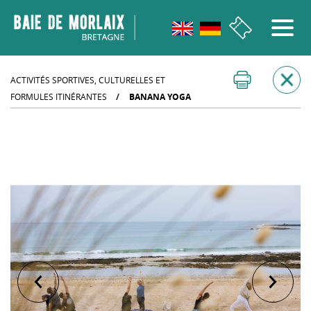
Aller au menu
Aller au contenu
Aller à la recherche
Aller au bas de page
ACTIVITÉS SPORTIVES, CULTURELLES ET
FORMULES ITINÉRANTES
/
BANANA YOGA