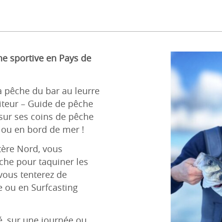
che sportive en Pays de
 pêche du bar au leurre
niteur – Guide de pêche
sur ses coins de pêche
e ou en bord de mer !
stère Nord, vous
uche pour taquiner les
 vous tenterez de
e ou en Surfcasting
, sur une journée ou