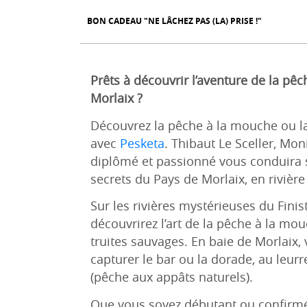
BON CADEAU "NE LÂCHEZ PAS (LA) PRISE !"
Prêts à découvrir l’aventure de la pê
Morlaix ?
Découvrez la pêche à la mouche ou la
avec
Pesketa
. Thibaut Le Sceller, Mo
diplômé et passionné vous conduira 
secrets du Pays de Morlaix, en rivièr
Sur les rivières mystérieuses du Fini
découvrirez l’art de la pêche à la mo
truites sauvages. En baie de Morlaix,
capturer le bar ou la dorade, au leurr
(pêche aux appâts naturels).
Que vous soyez débutant ou confirmé