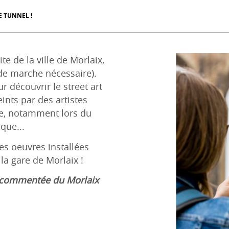
E TUNNEL !
te de la ville de Morlaix,
 de marche nécessaire).
 découvrir le street art
eints par des artistes
e, notamment lors du
que...
les oeuvres installées
 la gare de Morlaix !
e commentée du Morlaix