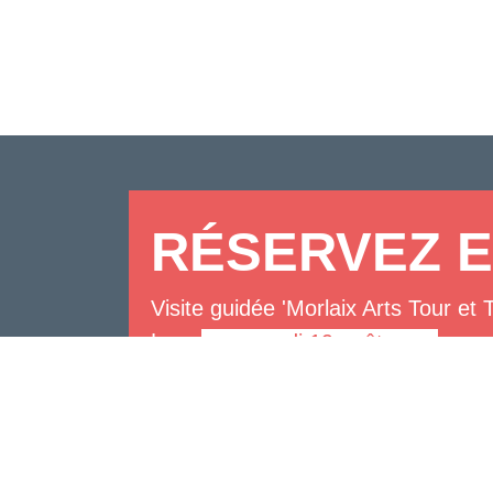
RÉSERVEZ E
Visite guidée 'Morlaix Arts Tour et 
Le :