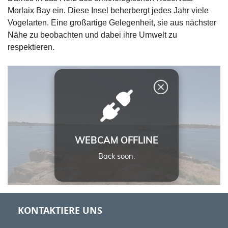
Morlaix Bay ein. Diese Insel beherbergt jedes Jahr viele
Vogelarten. Eine großartige Gelegenheit, sie aus nächster
Nähe zu beobachten und dabei ihre Umwelt zu
respektieren.
KONTAKTIERE UNS