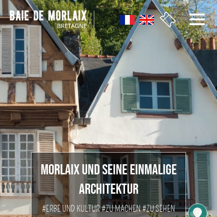
Aller au menu
Aller au contenu
Aller à la recherche
Aller au bas de page
MORLAIX UND SEINE EINMALIGE
ARCHITEKTUR
#ERBE UND KULTUR
#ZU MACHEN
#ZU SEHEN