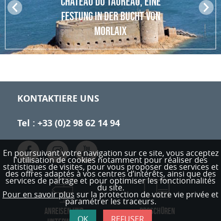
CHÂTEAU DU TAUREAU, EINE
Pr
N
FESTUNG IN DER BUCHT VON
ev
ex
MORLAIX
io
t
us
KONTAKTIERE UNS
Tel : +33 (0)2 98 62 14 94
En poursuivant votre navigation sur ce site, vous acceptez
l'utilisation de cookies notamment pour réaliser des
statistiques de visites,
pour vous proposer des services et
des offres adaptés à vos centres d’intérêts, ainsi que des
services de partage et pour optimiser les fonctionnalités
du site.
Pour en savoir plus
sur la protection de votre vie privée et
paramétrer les traceurs.
ANREISEN UND
BROSCHÜREN
OK
REFUSER