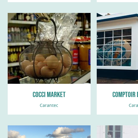
COCCI MARKET
COMPTOIR D
CARA
Carantec
Cara