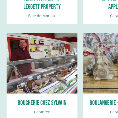
LEGGETT PROPERTY
APPL
MANAGEMENT - CONCIERGERIE
Baie de Morlaix
Cara
PRIVÉE
BOUCHERIE CHEZ SYLVAIN
BOULANGERIE -
POUL
Carantec
Cara