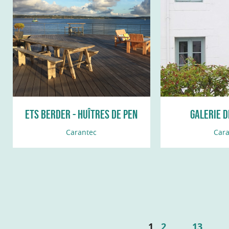
ETS BERDER - HUÎTRES DE PEN
GALERIE D
AL LANN
Carantec
Cara
1
2
...
13