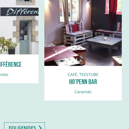
IFFÉRENCE
ntec
CAFÉ, TEESTUBE
HO'PENN BAR
Carantec
S
FOLGENDES