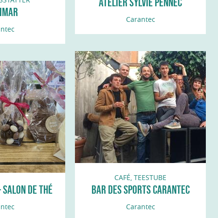
ATELIER SYLVIE PENNEC
IMAR
Carantec
ntec
CAFÉ, TEESTUBE
 SALON DE THÉ
BAR DES SPORTS CARANTEC
IQUEN
ntec
Carantec