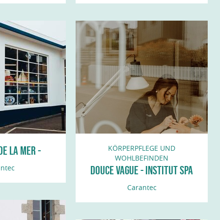
KÖRPERPFLEGE UND
E LA MER -
WOHLBEFINDEN
NTEC
ntec
DOUCE VAGUE - INSTITUT SPA
ET BEAUTÉ
Carantec