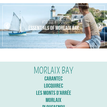
#TO SEE #TO DO
Pr
N
ESSENTIALS OF MORLAIX BAY
ev
ex
io
t
us
MORLAIX BAY
CARANTEC
LOCQUIREC
LES MONTS D'ARRÉE
MORLAIX