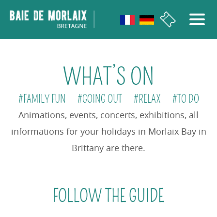
go to menu
Aller au contenu
Aller à la recherche
Aller au bas de page
WHAT’S ON
#FAMILY FUN
#GOING OUT
#RELAX
#TO DO
Animations, events, concerts, exhibitions, all
informations for your holidays in Morlaix Bay in
Brittany are there.
FOLLOW THE GUIDE