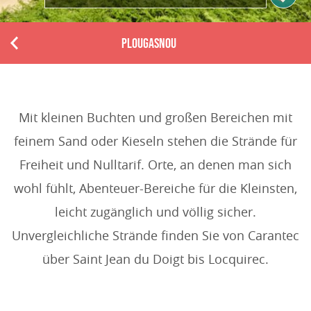
PLOUGASNOU
P
r
e
v
i
Mit kleinen Buchten und großen Bereichen mit
o
feinem Sand oder Kieseln stehen die Strände für
u
s
Freiheit und Nulltarif. Orte, an denen man sich
wohl fühlt, Abenteuer-Bereiche für die Kleinsten,
leicht zugänglich und völlig sicher.
Unvergleichliche Strände finden Sie von Carantec
über Saint Jean du Doigt bis Locquirec.