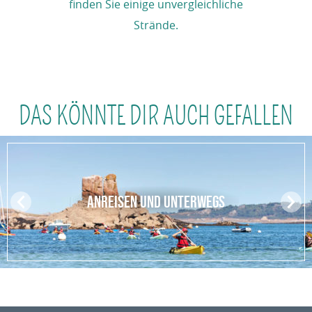
finden Sie einige unvergleichliche
Strände.
DAS KÖNNTE DIR AUCH GEFALLEN
ANREISEN UND UNTERWEGS
Pr
N
ev
ex
io
t
us