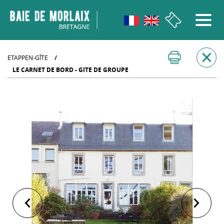
Aller au menu
Aller au contenu
Aller à la recherche
Aller au bas de page
ETAPPEN-GÎTE
/
LE CARNET DE BORD - GITE DE GROUPE