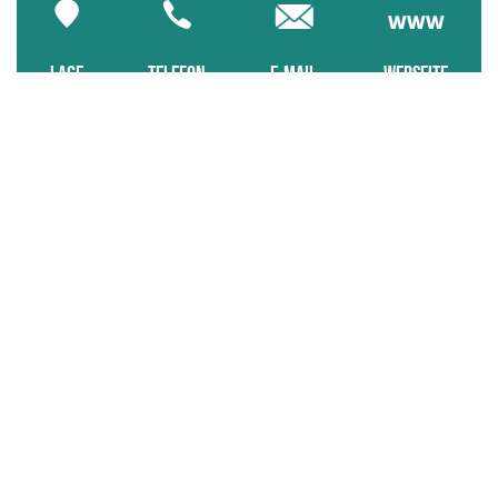
LAGE
TELEFON
E-MAIL
WEBSEITE
Englisch
KONTAKTIERE UNS
Tel : +33 (0)2 98 62 14 94