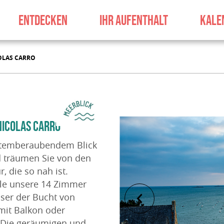
ENTDECKEN
IHR AUFENTHALT
KALE
COLAS CARRO
NICOLAS CARRO
atemberaubendem Blick
nd träumen Sie von den
 die so nah ist.
le unsere 14 Zimmer
sser der Bucht von
 mit Balkon oder
. Die geräumigen und