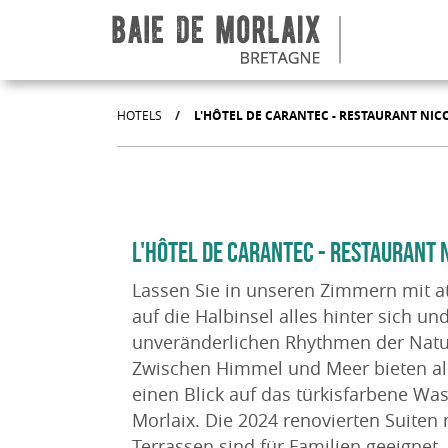
Aller au menu
Aller au contenu
Aller à la recherche
Aller au bas de page
HOTELS
/
L'HÔTEL DE CARANTEC - RESTAURANT NI
L'HÔTEL DE CARANTEC - RESTAURANT 
Lassen Sie in unseren Zimmern mit 
auf die Halbinsel alles hinter sich u
unveränderlichen Rhythmen der Natur,
Zwischen Himmel und Meer bieten al
einen Blick auf das türkisfarbene Wa
Morlaix. Die 2024 renovierten Suiten
Terrassen sind für Familien geeignet