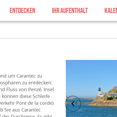
ENTDECKEN
IHR AUFENTHALT
KALE
rund um Carantec zu
mosphären zu entdecken:
nd Fluss von Penzé, Insel
e können diese Schleife
erkehr Pont de la corde)
ob Sie aus Carantec
der Durchreise. Es gibt