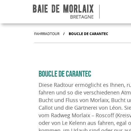
Aller au menu
Aller au contenu
Aller à la recherche
Aller au bas de page
FAHRRADTOUR
/
BOUCLE DE CARANTEC
BOUCLE DE CARANTEC
Diese Radtour ermöglicht es Ihnen, 
fahren und so die verschiedenen At
Bucht und Fluss von Morlaix, Bucht u
Callot und die Gärtnerei von Léon. Si
vom Radweg Morlaix – Roscoff (Kreisv
oder von Le Kelenn aus fahren, egal 
kommen, im Urlaub sind oder nur auf 