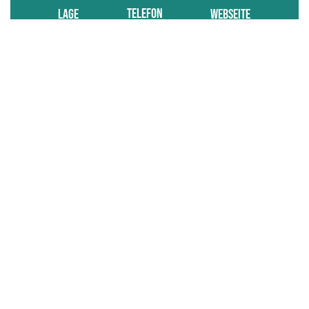
TELEFON
LAGE
WEBSEITE
Französisch, Englisch
KONTAKTIERE UNS
Tel : +33 (0)2 98 62 14 94
ANREISEN UND
BROSCHÜREN