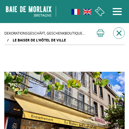
Aller au menu
Aller au contenu
Aller à la recherche
Aller au bas de page
DEKORATIONSGESCHÂFT, GESCHENKBOUTIQUE...
/
LE BAISER DE L'HÔTEL DE VILLE