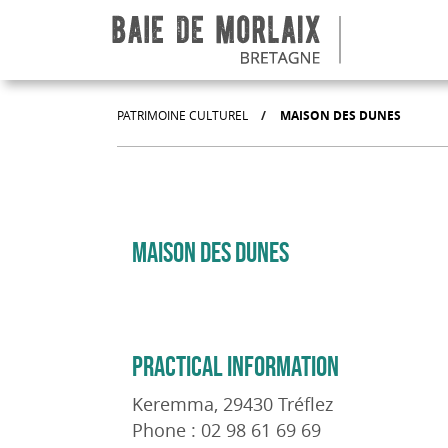
go to menu
Aller au contenu
Aller à la recherche
Aller au bas de page
PATRIMOINE CULTUREL
/
MAISON DES DUNES
MAISON DES DUNES
PRACTICAL INFORMATION
Keremma, 29430 Tréflez
Phone : 02 98 61 69 69