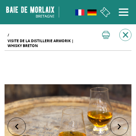
go to menu
Aller au contenu
Aller à la recherche
Aller au bas de page
/
VISITE DE LA DISTILLERIE ARMORIK |
WHISKY BRETON