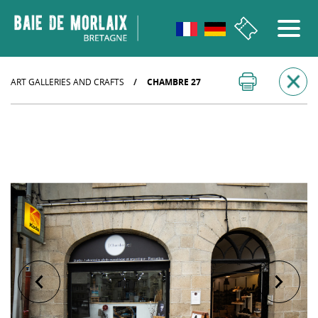
go to menu
Aller au contenu
Aller à la recherche
Aller au bas de page
ART GALLERIES AND CRAFTS
/
CHAMBRE 27