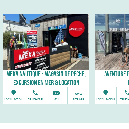
MEKA NAUTIQUE : MAGASIN DE PÊCHE,
AVENTURE P
EXCURSION EN MER & LOCATION
LOCALISATION
TÉLÉPHONE
MAIL
SITE WEB
LOCALISATION
TÉLÉP