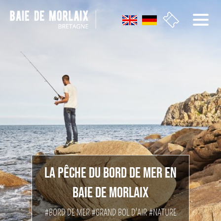
Aller au menu
Aller au contenu
Aller à la recherche
Aller au bas de page
LA PÊCHE DU BORD DE MER EN
BAIE DE MORLAIX
#BORD DE MER
#GRAND BOL D'AIR
#NATURE