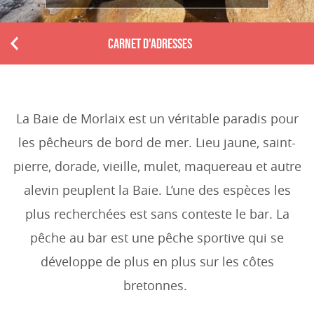
CARNET D'ADRESSES
P
r
e
v
i
La Baie de Morlaix est un véritable paradis pour
o
les pêcheurs de bord de mer. Lieu jaune, saint-
u
s
pierre, dorade, vieille, mulet, maquereau et autre
alevin peuplent la Baie. L’une des espèces les
plus recherchées est sans conteste le bar. La
pêche au bar est une pêche sportive qui se
développe de plus en plus sur les côtes
bretonnes.