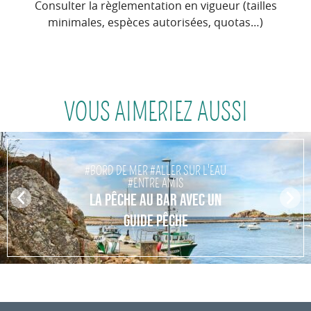
Consulter la règlementation en vigueur (tailles
minimales, espèces autorisées, quotas…)
VOUS AIMERIEZ AUSSI
#BORD DE MER #ALLER SUR L'EAU
#ENTRE AMIS
Pr
LA PÊCHE AU BAR AVEC UN
N
ev
ex
GUIDE PÊCHE
io
t
us