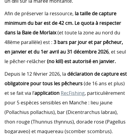
un œil sur la marée montante.
Afin de préserver la ressource,
la taille de capture
minimum du bar est de 42 cm.
Le quota à respecter
dans la Baie de Morlaix
(et toute la zone au nord du
48ème parallèle) est :
3 bars par jour et par pêcheur,
en janvier et du 1er avril au 31 décembre 2026
, et seul
le pêcher-relâcher
(no kill) est autorisé en janvier.
Depuis le 12 février 2026, la
déclaration de capture est
obligatoire pour tous les pêcheurs
(de 16 ans et plus)
et se fait via l’
application
RecFishing
, particulièrement
pour 5 espèces sensibles en Manche : lieu jaune
(Pollachius pollachius), bar (Dicentrarchus labrax),
thon rouge (Thunnus thynnus), dorade rose (Pagellus
bogaraveo) et maquereau (scomber scombrus).