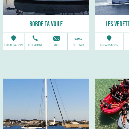
BORDE TA VOILE
LES VEDETT
LOCALISATION
TÉLÉPHONE
MAIL
SITE WEB
LOCALISATION