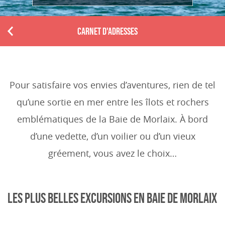
CARNET D'ADRESSES
P
r
e
v
i
Pour satisfaire vos envies d’aventures, rien de tel
o
qu’une sortie en mer entre les îlots et rochers
u
s
emblématiques de la Baie de Morlaix. À bord
d’une vedette, d’un voilier ou d’un vieux
gréement, vous avez le choix…
LES PLUS BELLES EXCURSIONS EN BAIE DE MORLAIX