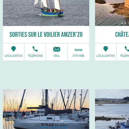
SORTIES SUR LE VOILIER AMZER'ZO
CHÂTE
LOCALISATION
TÉLÉPHONE
MAIL
SITE WEB
LOCALISATION
TÉLÉP