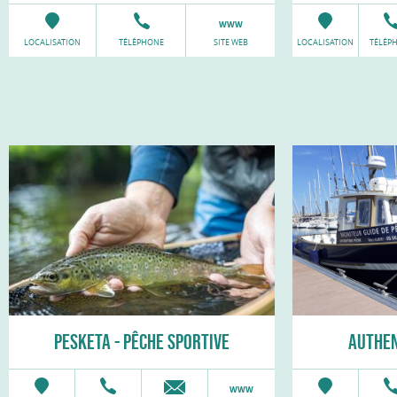
LOCALISATION
TÉLÉPHONE
SITE WEB
LOCALISATION
TÉLÉP
PESKETA - PÊCHE SPORTIVE
AUTHEN