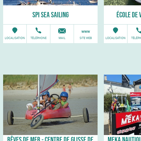
SPI SEA SAILING
ÉCOLE DE 
LOCALISATION
TÉLÉPHONE
MAIL
SITE WEB
LOCALISATION
TÉLÉP
RÊVES DE MER - CENTRE DE GLISSE DE
MEKA NAUTIQU