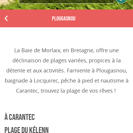
PLOUGASNOU
P
r
e
v
i
La Baie de Morlaix, en Bretagne, offre une
o
déclinaison de plages variées, propices à la
u
s
détente et aux activités. Farniente à Plougasnou,
baignade à Locquirec, pêche à pied et nautisme à
Carantec, trouvez la plage de vos rêves !
À CARANTEC
PLAGE DU KÉLENN