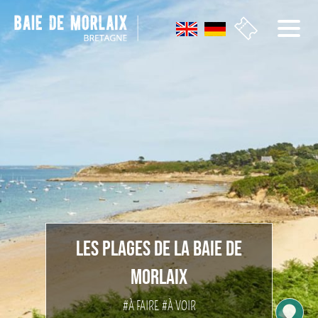
Aller au menu
Aller au contenu
Aller à la recherche
Aller au bas de page
LES PLAGES DE LA BAIE DE
MORLAIX
#À FAIRE
#À VOIR