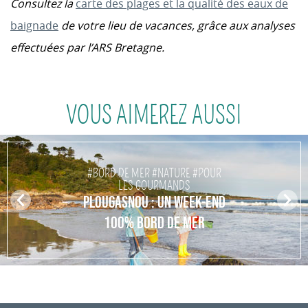
Consultez la
carte des plages et la qualité des eaux de
baignade
de votre lieu de vacances, grâce aux analyses
effectuées par l’ARS Bretagne.
VOUS AIMEREZ AUSSI
#BORD DE MER #NATURE #POUR
LES GOURMANDS
Pr
PLOUGASNOU : UN WEEK-END
N
ev
ex
100% BORD DE MER
io
t
us