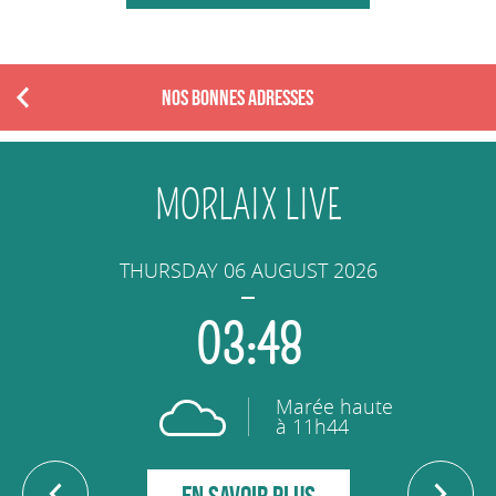
NOS BONNES ADRESSES
P
r
e
v
MORLAIX LIVE
i
o
u
THURSDAY 06 AUGUST 2026
s
03:48
Marée haute
à 11h44
EN SAVOIR PLUS