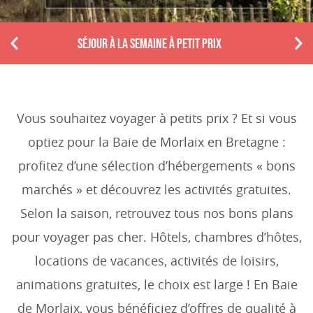
SÉJOUR À LA SEMAINE À PETIT PRIX
P
N
r
e
e
x
v
t
i
Vous souhaitez voyager à petits prix ? Et si vous
o
optiez pour la Baie de Morlaix en Bretagne :
u
s
profitez d’une sélection d’hébergements « bons
marchés » et découvrez les activités gratuites.
Selon la saison, retrouvez tous nos bons plans
pour voyager pas cher. Hôtels, chambres d’hôtes,
locations de vacances, activités de loisirs,
animations gratuites, le choix est large ! En Baie
de Morlaix, vous bénéficiez d’offres de qualité à