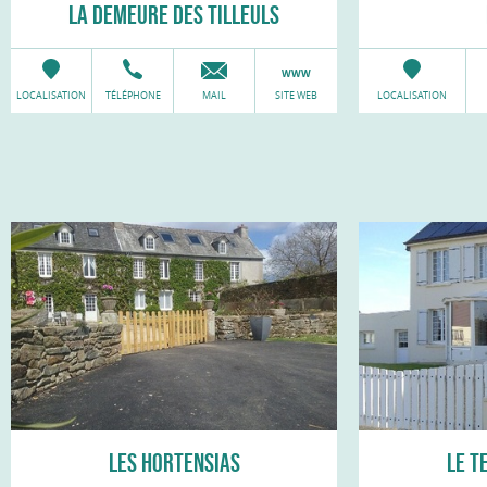
LA DEMEURE DES TILLEULS
LOCALISATION
TÉLÉPHONE
MAIL
SITE WEB
LOCALISATION
LES HORTENSIAS
LE T