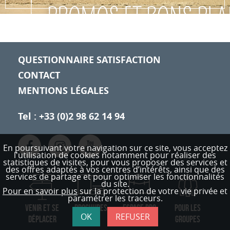
us
QUESTIONNAIRE SATISFACTION
CONTACT
MENTIONS LÉGALES
Tel : +33 (0)2 98 62 14 94
En poursuivant votre navigation sur ce site, vous acceptez
l'utilisation de cookies notamment pour réaliser des
statistiques de visites,
pour vous proposer des services et
des offres adaptés à vos centres d’intérêts, ainsi que des
services de partage et pour optimiser les fonctionnalités
du site.
Pour en savoir plus
sur la protection de votre vie privée et
paramétrer les traceurs.
VENIR ET SE
BROCHURES
ESPACE PRO
POUR LES
OK
REFUSER
DÉPLACER
GROUPES