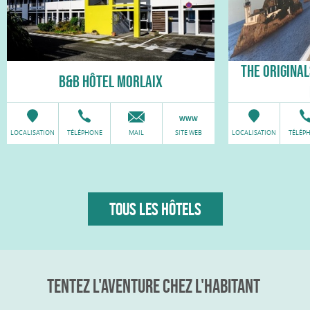
THE ORIGINAL
B&B HÔTEL MORLAIX
LOCALISATION
TÉLÉPHONE
MAIL
SITE WEB
LOCALISATION
TÉLÉP
TOUS LES HÔTELS
TENTEZ L'AVENTURE CHEZ L'HABITANT