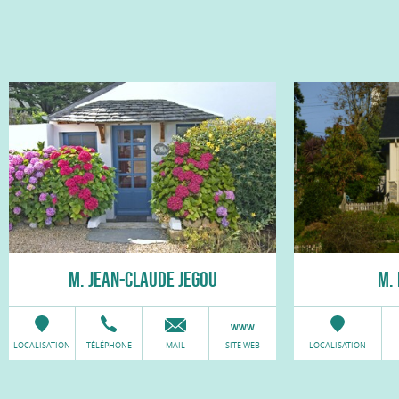
M. JEAN-CLAUDE JEGOU
M.
LOCALISATION
TÉLÉPHONE
MAIL
SITE WEB
LOCALISATION