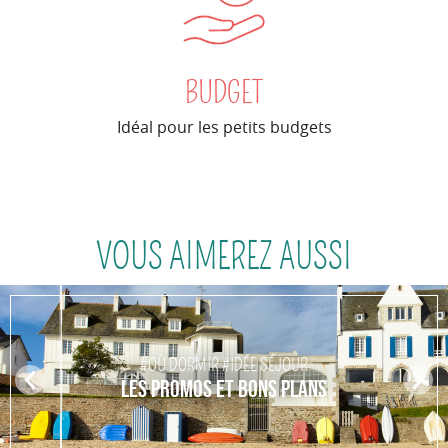
BUDGET
Idéal pour les petits budgets
VOUS AIMEREZ AUSSI
#OÙ DORMIR #IDÉE SÉJOUR
Pr
N
LES PROMOS ET BONS PLANS
ev
ex
io
t