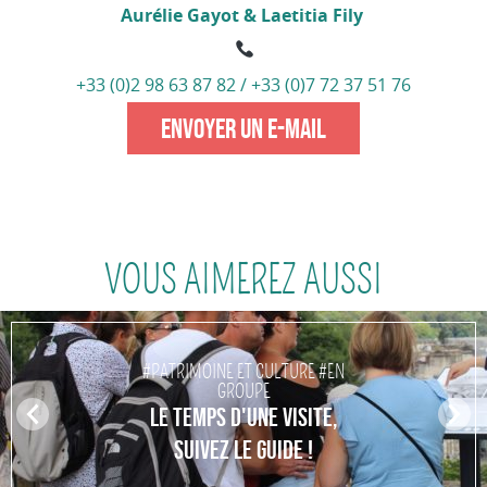
Aurélie Gayot & Laetitia Fily
+33 (0)2 98 63 87 82 / +33 (0)7 72 37 51 76
ENVOYER UN E-MAIL
VOUS AIMEREZ AUSSI
#PATRIMOINE ET CULTURE #EN
GROUPE
Pr
LE TEMPS D'UNE VISITE,
N
ev
ex
SUIVEZ LE GUIDE !
io
t