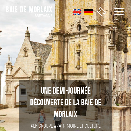
Aller au menu
Aller au contenu
Aller à la recherche
Aller au bas de page
UNE DEMI-JOURNÉE
DÉCOUVERTE DE LA BAIE DE
MORLAIX
#EN GROUPE
#PATRIMOINE ET CULTURE