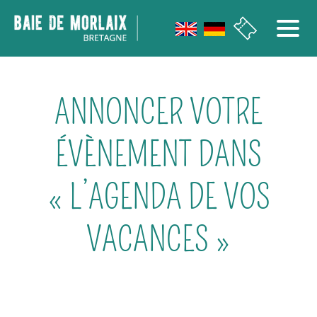
Aller au menu
Aller au contenu
Aller à la recherche
Aller au bas de page
ANNONCER VOTRE
ÉVÈNEMENT DANS
« L’AGENDA DE VOS
VACANCES »