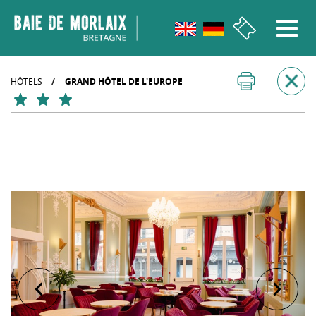
Aller au menu
Aller au contenu
Aller à la recherche
Aller au bas de page
HÔTELS
/
GRAND HÔTEL DE L'EUROPE