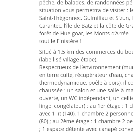
pêche, de balades, de randonnées péd
situation vous permettra de visiter : 
Saint-Thégonnec, Guimiliau et Sizun, l
Carantec, l’île de Batz et la côte de G
forêt de Huelgoat, les Monts d’Arrée 
tout le Finistère !
Situé à 1.5 km des commerces du bo
(labellisé village-étape).
Respectueux de l’environnement (mur
en terre cuite, récupérateur d’eau, ch
thermodynamique, poêle à bois), il c
chaussée : un salon et une salle-à-m
ouverte, un WC indépendant, un cellie
linge, congélateur) ; au 1er étage : 
avec 1 lit (140), 1 chambre 2 personnes
(80) ; au 2ème étage : 1 chambre 2 pe
; 1 espace détente avec canapé convert