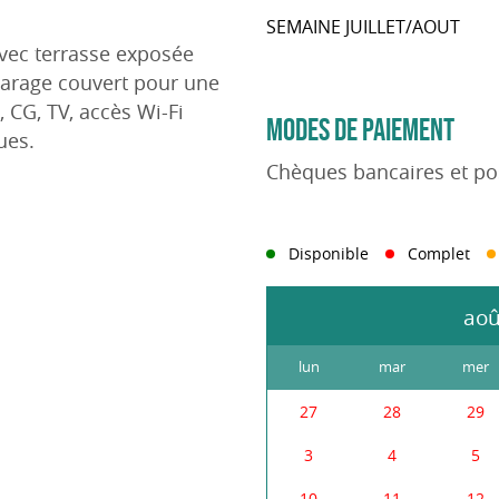
SEMAINE JUILLET/AOUT
avec terrasse exposée
 garage couvert pour une
, CG, TV, accès Wi-Fi
MODES DE PAIEMENT
ques.
Chèques bancaires et po
Disponible
Complet
lun
mar
mer
27
28
29
3
4
5
10
11
12