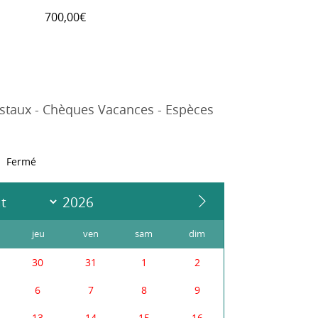
700,00€
staux - Chèques Vacances - Espèces
Fermé
jeu
ven
sam
dim
30
31
1
2
6
7
8
9
13
14
15
16