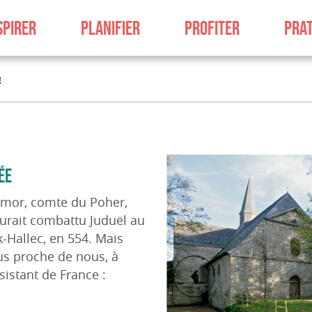
SPIRER
PLANIFIER
PROFITER
PRAT
E
ÉE
mor, comte du Poher,
aurait combattu Juduël au
k-Hallec, en 554. Mais
us proche de nous, à
ésistant de France :