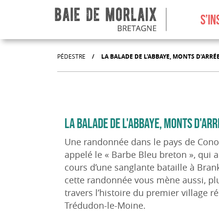
Aller au menu
Aller au contenu
Aller à la recherche
Aller au bas de page
S’IN
PÉDESTRE
/
LA BALADE DE L'ABBAYE, MONTS D'ARRÉ
LA BALADE DE L'ABBAYE, MONTS D'ARR
Une randonnée dans le pays de Cono
appelé le « Barbe Bleu breton », qui 
cours d’une sanglante bataille à Bran
cette randonnée vous mène aussi, pl
travers l’histoire du premier village r
Trédudon-le-Moine.