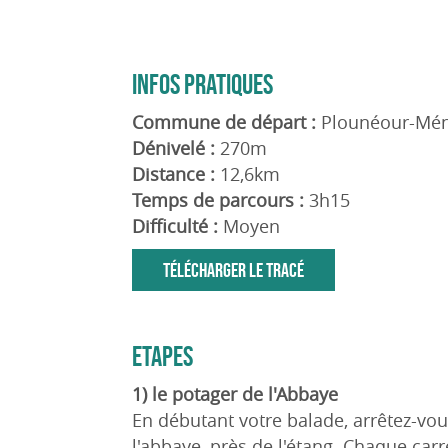
INFOS PRATIQUES
Commune de départ :
Plounéour-Mé
Dénivelé :
270m
Distance :
12,6km
Temps de parcours :
3h15
Difficulté :
Moyen
TÉLÉCHARGER LE TRACÉ
ETAPES
1) le potager de l'Abbaye
En débutant votre balade, arrêtez-vou
l'abbaye, près de l'étang. Chaque carré