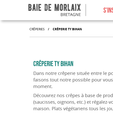
Aller au menu
Aller au contenu
Aller à la recherche
Aller au bas de page
S’IN
CRÊPERIES
/
CRÊPERIE TY BIHAN
CRÊPERIE TY BIHAN
Dans notre crêperie située entre le po
faisons tout notre possible pour vous
moment.
Découvrez nos crêpes à base de produ
(saucisses, oignons, etc.) et régalez-
maison. Plats végétariens tous les jo