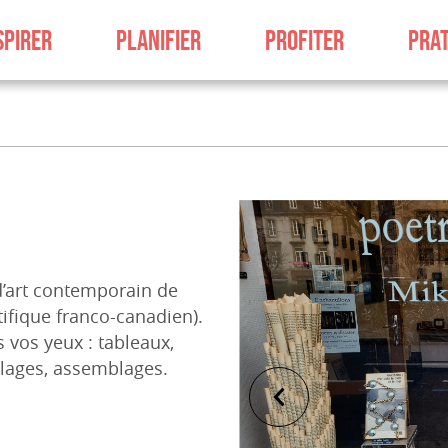
SPIRER
PLANIFIER
PROFITER
PRAT
e d’art contemporain de
ntifique franco-canadien).
s vos yeux : tableaux,
collages, assemblages.