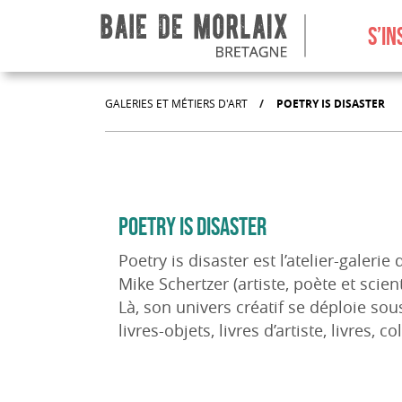
Aller au menu
Aller au contenu
Aller à la recherche
Aller au bas de page
S’IN
GALERIES ET MÉTIERS D'ART
/
POETRY IS DISASTER
POETRY IS DISASTER
Poetry is disaster est l’atelier-galeri
Mike Schertzer (artiste, poète et scie
Là, son univers créatif se déploie sou
livres-objets, livres d’artiste, livres, 