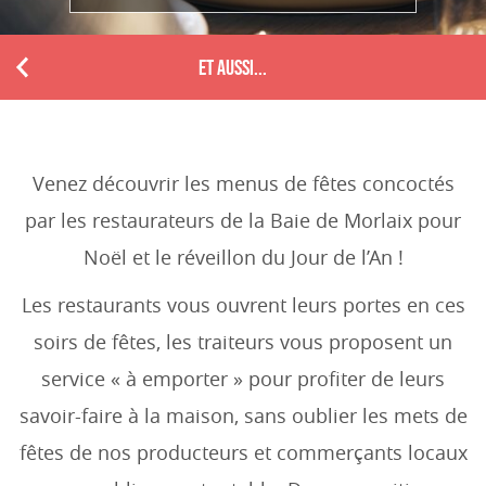
ET AUSSI...
P
r
e
v
i
Venez découvrir les menus de fêtes concoctés
o
par les restaurateurs de la Baie de Morlaix pour
u
s
Noël et le réveillon du Jour de l’An !
Les restaurants vous ouvrent leurs portes en ces
soirs de fêtes, les traiteurs vous proposent un
service « à emporter » pour profiter de leurs
savoir-faire à la maison, sans oublier les mets de
fêtes de nos producteurs et commerçants locaux