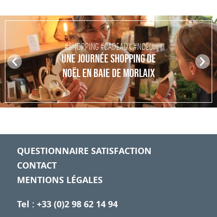
#SHOPPING #CADEAUX #NOËL
UNE JOURNÉE SHOPPING DE
Pr
N
NOËL EN BAIE DE MORLAIX
ev
ex
io
t
us
QUESTIONNAIRE SATISFACTION
CONTACT
MENTIONS LÉGALES
Tel : +33 (0)2 98 62 14 94