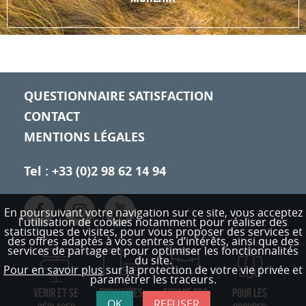
io
t
us
QUESTIONNAIRE SATISFACTION
CONTACT
MENTIONS LÉGALES
Tel : +33 (0)2 98 62 14 94
En poursuivant votre navigation sur ce site, vous acceptez
l'utilisation de cookies notamment pour réaliser des
statistiques de visites,
pour vous proposer des services et
des offres adaptés à vos centres d’intérêts, ainsi que des
services de partage et pour optimiser les fonctionnalités
du site.
Pour en savoir plus
sur la protection de votre vie privée et
paramétrer les traceurs.
VENIR ET SE
BROCHURES
ESPACE PRO
POUR LES
OK
REFUSER