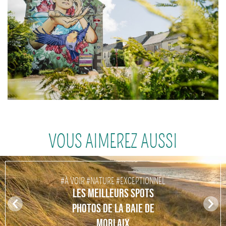
VOUS AIMEREZ AUSSI
#À VOIR #NATURE #EXCEPTIONNEL
LES MEILLEURS SPOTS
Pr
N
PHOTOS DE LA BAIE DE
ev
ex
MORLAIX