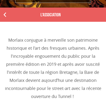
L'ASSOCIATION
P
r
e
v
i
Morlaix conjugue à merveille son patrimoine
o
historique et l’art des fresques urbaines. Après
u
s
l’incroyable engouement du public pour la
première édition en 2019 et après avoir suscité
l’intérêt de toute la région Bretagne, la Baie de
Morlaix devient aujourd’hui une destination
incontournable pour le street-art avec la récente
ouverture du Tunnel !