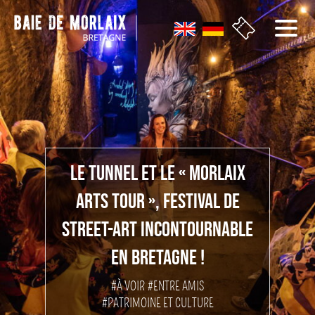
Aller au menu
Aller au contenu
Aller à la recherche
Aller au bas de page
LE TUNNEL ET LE « MORLAIX
ARTS TOUR », FESTIVAL DE
STREET-ART INCONTOURNABLE
EN BRETAGNE !
#À VOIR
#ENTRE AMIS
#PATRIMOINE ET CULTURE