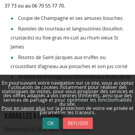
37 73 ou au 06 70 55 77 70.
Coupe de Champagne et ses amuses bouches
Ravioles de tourteau et langoustines (bouillon
crustacés) ou foie gras mi-cuit au rhum vieux St
James
Risotto de Saint-Jacques aux truffes ou
croustillant d’agneau aux pistaches et son jus corsé
Ardoise de fromages ou Charlotte aux fruits de la
En poursuivant votre navigation sur ce site, vous acceptez
passion, coulis de fruits rouges.
l'utilisation de cookies notamment pour réaliser des
statistiques de visites,
pour vous proposer des services et
des offres adaptés à vos centres d’intérêts, ainsi que des
En savoir plus sur le
restaurant Le Ti Punch à Locquirec
services de partage et pour optimiser les fonctionnalités
du site.
Pour en savoir plus
sur la protection de votre vie privée et
paramétrer les traceurs.
KANAILLES À LOCQUIREC
OK
REFUSER
Menu spécial de la Saint Valentin, 65€.