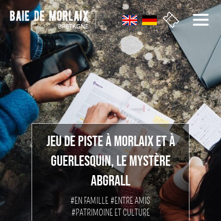
Aller au menu
Aller au contenu
Aller à la recherche
Aller au bas de page
JEU DE PISTE À MORLAIX ET À
GUERLESQUIN, LE MYSTÈRE
ABGRALL
#EN FAMILLE
#ENTRE AMIS
#PATRIMOINE ET CULTURE