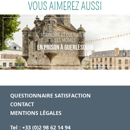
VOUS AIMEREZ AUSSI
#PATRIMOINE ET CULTURE #AVEC
LES MÔMES
Pr
N
EN PRISON À GUERLESQUIN
ev
ex
io
t
us
QUESTIONNAIRE SATISFACTION
CONTACT
MENTIONS LÉGALES
Tel : +33 (0)2 98 62 14 94