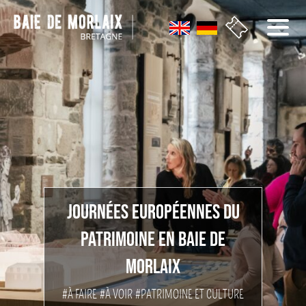
Aller au menu
Aller au contenu
Aller à la recherche
Aller au bas de page
JOURNÉES EUROPÉENNES DU
PATRIMOINE EN BAIE DE
MORLAIX
#À FAIRE
#À VOIR
#PATRIMOINE ET CULTURE