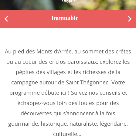
Immuable
P
N
r
e
e
x
v
t
i
Au pied des Monts d’Arrée, au sommet des crêtes
o
ou au coeur des enclos paroissiaux, explorez les
u
s
pépites des villages et les richesses de la
campagne autour de Saint-Thégonnec. Votre
programme débute ici ! Suivez nos conseils et
échappez-vous loin des foules pour des
découvertes qui s’annoncent à la fois
gourmande, historique, naturaliste, légendaire,
culturelle…